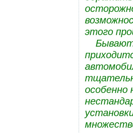
осторожно
возможнос
этого про
Бывают с
приходитс
автомобил
тщательно
особенно 
нестандар
установки
множеств