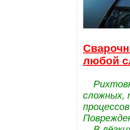
Сварочн
любой с
Рихтовка
сложных, 
процессов
Поврежден
В лёгких