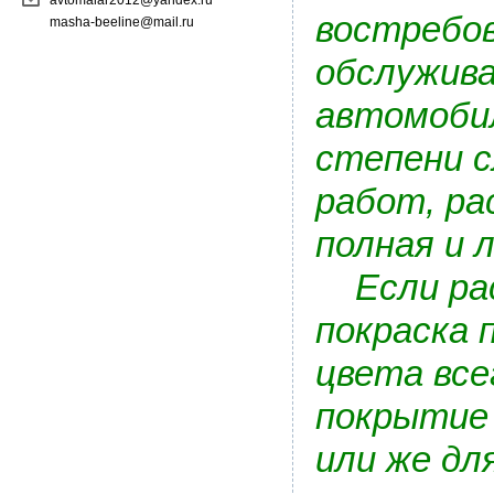
avtomalar2012@yandex.ru
востребов
masha-beeline@mail.ru
обслужива
автомобил
степени 
работ, ра
полная и 
Если рас
покраска 
цвета все
покрытие 
или же дл