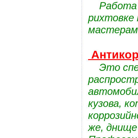
Работа п
рихтовке
мастерам
Антикор
Это спец
распростр
автомобил
кузова, к
коррозийн
же, днище