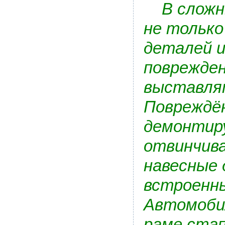
В сложны
не только
деталей и
поврежден
выставлят
Повреждё
демонтир
отвинчив
навесные 
встроенны
Автомобил
раме стап