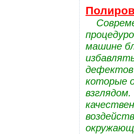
Полиров
Современ
процедуро
машине бл
избавлять
дефектов 
которые о
взглядом.
качестве
воздейств
окружающ